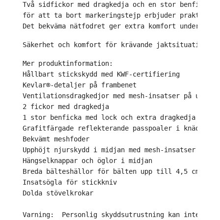
Två sidfickor med dragkedja och en stor benficka m
för att ta bort markeringstejp erbjuder praktiskt 
Det bekväma nätfodret ger extra komfort under jakt
Säkerhet och komfort för krävande jaktsituationer 
Mer produktinformation: 
Hållbart stickskydd med KWF-certifiering 
Kevlar®-detaljer på frambenet 
Ventilationsdragkedjor med mesh-insatser på utsida
2 fickor med dragkedja 
1 stor benficka med lock och extra dragkedja och ö
Grafitfärgade reflekterande passpoaler i knäområde
Bekvämt meshfoder 
Upphöjt njurskydd i midjan med mesh-insatser 
Hängselknappar och öglor i midjan 
Breda bälteshällor för bälten upp till 4,5 cm 
Insatsögla för stickkniv 
Dolda stövelkrokar 
Varning:  Personlig skyddsutrustning kan inte ge a