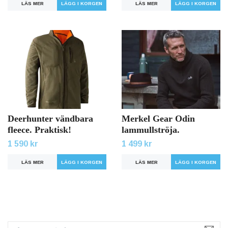
LÄS MER
LÄGG I KORGEN
LÄS MER
LÄGG I KORGEN
Deerhunter vändbara
Merkel Gear Odin
fleece. Praktisk!
lammullströja.
1 590 kr
1 499 kr
LÄS MER
LÄGG I KORGEN
LÄS MER
LÄGG I KORGEN