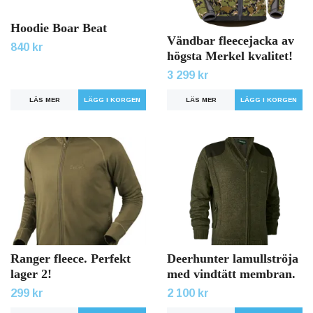
Hoodie Boar Beat
Vändbar fleecejacka av
840 kr
högsta Merkel kvalitet!
3 299 kr
LÄS MER
LÄGG I KORGEN
LÄS MER
LÄGG I KORGEN
Ranger fleece. Perfekt
Deerhunter lamullströja
lager 2!
med vindtätt membran.
299 kr
2 100 kr