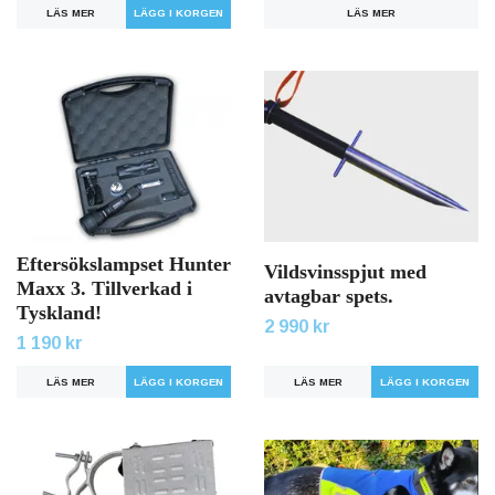
LÄS MER
LÄS MER
Eftersökslampset Hunter
Vildsvinsspjut med
Maxx 3. Tillverkad i
avtagbar spets.
Tyskland!
2 990 kr
1 190 kr
LÄS MER
LÄGG I KORGEN
LÄS MER