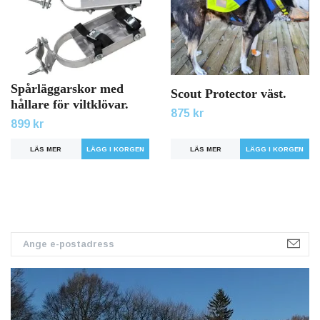
Spårläggarskor med
Scout Protector väst.
hållare för viltklövar.
875 kr
899 kr
LÄS MER
LÄGG I KORGEN
LÄS MER