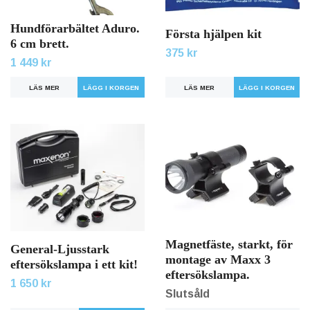
Hundförarbältet Aduro.
Första hjälpen kit
6 cm brett.
375 kr
1 449 kr
LÄS MER
LÄS MER
LÄGG I KORGEN
Magnetfäste, starkt, för
General-Ljusstark
montage av Maxx 3
eftersökslampa i ett kit!
eftersökslampa.
1 650 kr
Slutsåld