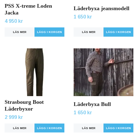
PSS X-treme Loden
Läderbyxa jeansmodell
Jacka
1 650 kr
4 950 kr
LÄS MER
LÄGG I KORGEN
LÄS MER
LÄGG I KORGEN
Strasbourg Boot
Läderbyxa Bull
Läderbyxor
1 650 kr
2 999 kr
LÄS MER
LÄGG I KORGEN
LÄS MER
LÄGG I KORGEN