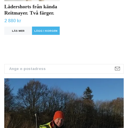
Lädershorts från kända
Reitmayer. Två färger.
2 880 kr
LÄS MER
LÄGG I KORGEN