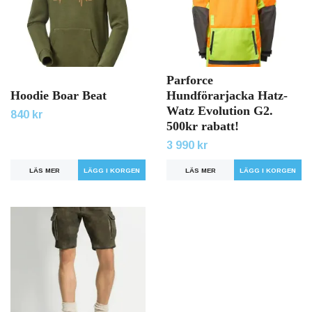
Parforce
Hoodie Boar Beat
Hundförarjacka Hatz-
Watz Evolution G2.
840 kr
500kr rabatt!
3 990 kr
LÄS MER
LÄGG I KORGEN
LÄS MER
LÄGG I KORGEN