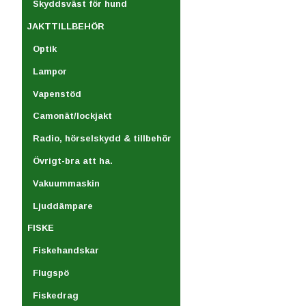
Skyddsväst för hund
JAKTTILLBEHÖR
Optik
Lampor
Vapenstöd
Camonät/lockjakt
Radio, hörselskydd & tillbehör
Övrigt-bra att ha.
Vakuummaskin
Ljuddämpare
FISKE
Fiskehandskar
Flugspö
Fiskedrag