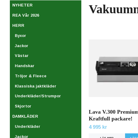
Vakuumm
NYHETER
REA Vår 2026
HERR
Byxor
Jackor
Västar
Handskar
Tröjor & Fleece
Klassiska jaktkläder
Underkläder/Strumpor
Skjortor
Lava V.300 Premiu
DAMKLÄDER
Kraftfull packare!
Underkläder
4 995 kr
Jackor
LÄS MER