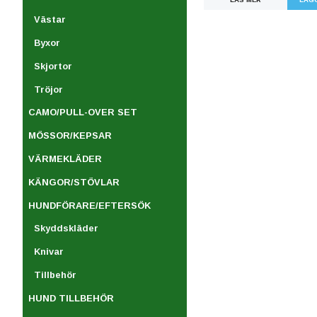
Västar
Byxor
Skjortor
Tröjor
CAMO/PULL-OVER SET
MÖSSOR/KEPSAR
VÄRMEKLÄDER
KÄNGOR/STÖVLAR
HUNDFÖRARE/EFTERSÖK
Skyddskläder
Knivar
Tillbehör
HUND TILLBEHÖR