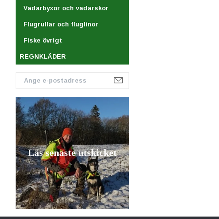
Vadarbyxor och vadarskor
Flugrullar och fluglinor
Fiske övrigt
REGNKLÄDER
Läs senaste utskicket