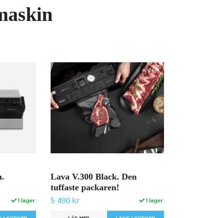
askin
m.
Lava V.300 Black. Den
tuffaste packaren!
5 490 kr
I lager.
I lager.
LÄS MER
LÄGG I KORGEN