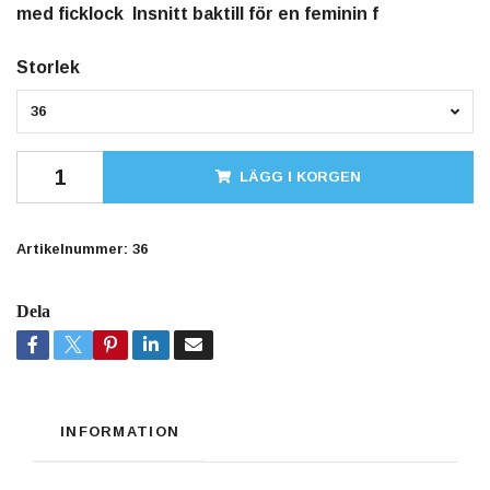
med ficklock Insnitt baktill för en feminin f
Storlek
36
LÄGG I KORGEN
Artikelnummer:
36
Dela
INFORMATION