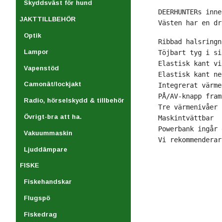
Skyddsväst för hund
DEERHUNTERs inne
JAKTTILLBEHÖR
Västen har en dr
Optik
Ribbad halsringn
Lampor
Töjbart tyg i si
Elastisk kant vi
Vapenstöd
Elastisk kant ne
Camonät/lockjakt
Integrerat värme
PÅ/AV-knapp fram
Radio, hörselskydd & tillbehör
Tre värmenivåer 
Övrigt-bra att ha.
Maskintvättbar 
Powerbank ingår 
Vakuummaskin
Vi rekommenderar
Ljuddämpare
FISKE
Fiskehandskar
Flugspö
Fiskedrag