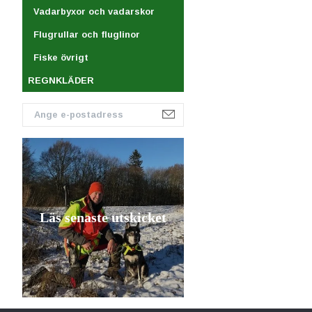
Vadarbyxor och vadarskor
Flugrullar och fluglinor
Fiske övrigt
REGNKLÄDER
Läs senaste utskicket