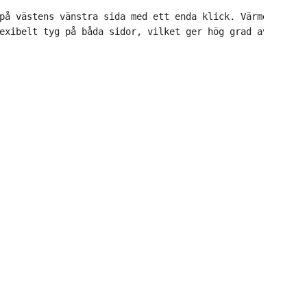
på västens vänstra sida med ett enda klick. Värmeintensi
exibelt tyg på båda sidor, vilket ger hög grad av rörels