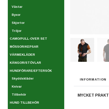
Västar
Byxor
Skjortor
Tröjor
CAMO/PULL-OVER SET
MÖSSOR/KEPSAR
VÄRMEKLÄDER
KÄNGOR/STÖVLAR
HUNDFÖRARE/EFTERSÖK
Skyddskläder
INFORMATION
Knivar
Tillbehör
MYCKET PRAKTI
HUND TILLBEHÖR