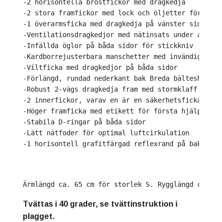
-2 horisontella bröstfickor med dragkedja 
-2 stora framfickor med lock och öljetter för mark
-1 överarmsficka med dragkedja på vänster sida 
-Ventilationsdragkedjor med nätinsats under armhål
-Infällda öglor på båda sidor för stickkniv 
-Kardborrejusterbara manschetter med invändiga man
-Viltficka med dragkedjor på båda sidor 
-Förlängd, rundad nederkant bak Breda bälteshällor
-Robust 2-vägs dragkedja fram med stormklaff och h
-2 innerfickor, varav en är en säkerhetsficka med 
-Höger framficka med etikett för första hjälpen-ki
-Stabila D-ringar på båda sidor 
-Lätt nätfoder för optimal luftcirkulation 
-1 horisontell grafitfärgad reflexrand på baksidan
Ärmlängd ca. 65 cm för storlek S. Rygglängd ca 8 1
Tvättas i 40 grader, se tvättinstruktion i
plagget.