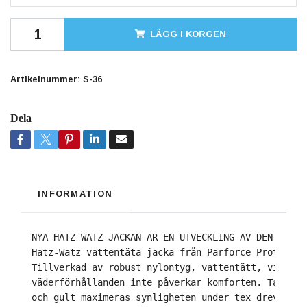
LÄGG I KORGEN
Artikelnummer:
S-36
Dela
INFORMATION
NYA HATZ-WATZ JACKAN ÄR EN UTVECKLING AV DEN OMTYC
Hatz-Watz vattentäta jacka från Parforce Protectiv
Tillverkad av 
robust nylontyg, vattentätt, vindtät
väderförhållanden inte påverkar 
komforten. Tack va
och gult maximeras synligheten under tex drevjakte