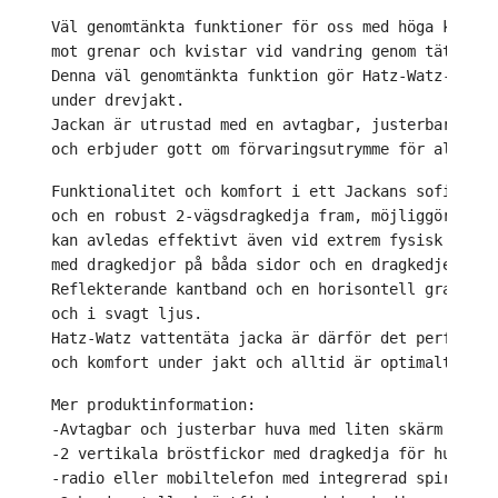
Väl genomtänkta funktioner för oss med höga krav. 
mot grenar och kvistar vid vandring genom tät unde
Denna väl genomtänkta funktion gör 
Hatz-Watz-jacka
under drevjakt. 
Jackan är utrustad med en avtagbar, justerbar huva
och erbjuder gott om förvaringsutrymme för all nöd
Funktionalitet och komfort i ett Jackans sofistike
och en robust 2-vägsdragkedja fram, möjliggör dock
kan avledas effektivt även vid 
extrem fysisk anstr
med dragkedjor på båda sidor och en dragkedjeförse
Reflekterande kantband och en horisontell grafitfä
och i svagt ljus. 
Hatz-Watz vattentäta jacka är därför det perfekta 
och komfort under jakt och alltid är optimalt utru
Mer produktinformation: 
-Avtagbar och justerbar huva med liten skärm 
-2 vertikala bröstfickor med dragkedja för hundspå
-radio eller mobiltelefon med integrerad spiralrem