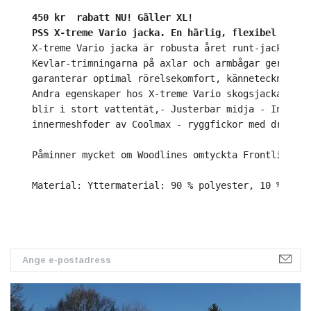
450 kr  rabatt NU! Gäller XL!
PSS X-treme Vario jacka. En härlig, flexibel och t
X-treme Vario jacka är robusta året runt-jackor so
Kevlar-trimningarna på axlar och armbågar ger stab
garanterar optimal rörelsekomfort, kännetecknat av
Andra egenskaper hos X-treme Vario skogsjacka: Tål
blir i stort vattentät,- Justerbar midja - Inre el
innermeshfoder av Coolmax - ryggfickor med dragked
Påminner mycket om Woodlines omtyckta Frontline ja
Material: Yttermaterial: 90 % polyester, 10 % elas