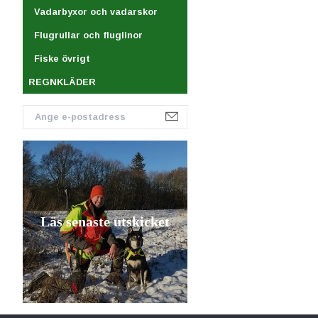
Vadarbyxor och vadarskor
Flugrullar och fluglinor
Fiske övrigt
REGNKLÄDER
Läs senaste utskicket