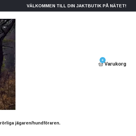
VÄLKOMMEN TILL DIN JAKTBUTIK PÅ NÄTET!
0
Varukorg
rörliga jägaren/hundföraren.