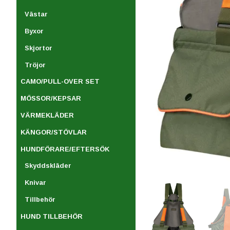
Västar
Byxor
Skjortor
Tröjor
CAMO/PULL-OVER SET
MÖSSOR/KEPSAR
VÄRMEKLÄDER
KÄNGOR/STÖVLAR
HUNDFÖRARE/EFTERSÖK
Skyddskläder
Knivar
Tillbehör
HUND TILLBEHÖR