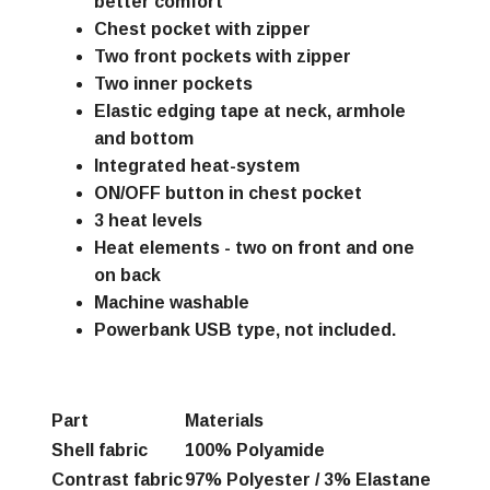
better comfort
Chest pocket with zipper
Two front pockets with zipper
Two inner pockets
Elastic edging tape at neck, armhole
and bottom
Integrated heat-system
ON/OFF button in chest pocket
3 heat levels
Heat elements - two on front and one
on back
Machine washable
Powerbank USB type, not included.
Part
Materials
Shell fabric
100% Polyamide
Contrast fabric
97% Polyester / 3% Elastane