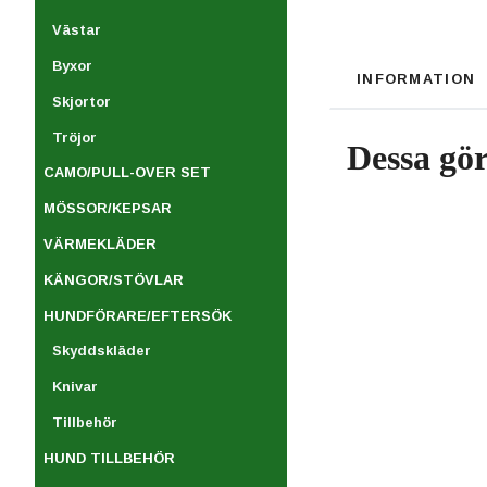
Västar
Byxor
INFORMATION
Skjortor
Tröjor
Dessa gör
CAMO/PULL-OVER SET
MÖSSOR/KEPSAR
VÄRMEKLÄDER
KÄNGOR/STÖVLAR
HUNDFÖRARE/EFTERSÖK
Skyddskläder
Knivar
Tillbehör
HUND TILLBEHÖR