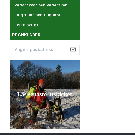
Vadarbyxor och vadarskor
Flugrullar och fluglinor
Fiske övrigt
REGNKLÄDER
Läs senaste utskicket