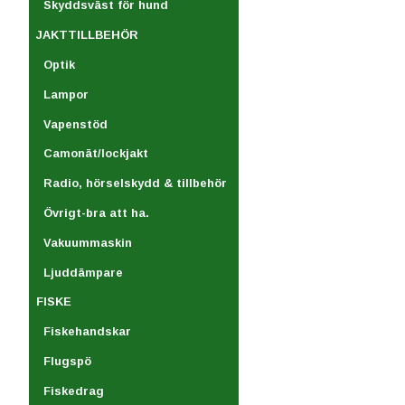
Skyddsväst för hund
JAKTTILLBEHÖR
Optik
Lampor
Vapenstöd
Camonät/lockjakt
Radio, hörselskydd & tillbehör
Övrigt-bra att ha.
Vakuummaskin
Ljuddämpare
FISKE
Fiskehandskar
Flugspö
Fiskedrag