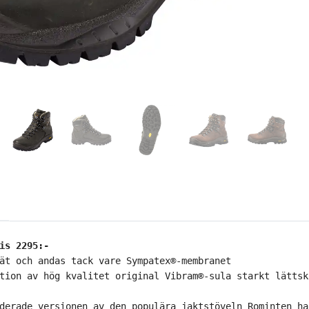
is 2295:-
ät och andas tack vare Sympatex®-membranet
tion av hög kvalitet original Vibram®-sula starkt lättsk
derade versionen av den populära jaktstöveln Rominten ha