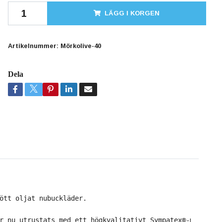
LÄGG I KORGEN
Artikelnummer:
Mörkolive-40
Dela
ött oljat nubuckläder.
r nu utrustats med ett högkvalitativt Sympatex®-membran.