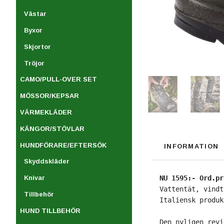
Västar
Byxor
Skjortor
Tröjor
CAMO/PULL-OVER SET
MÖSSOR/KEPSAR
VÄRMEKLÄDER
KÄNGOR/STÖVLAR
HUNDFÖRARE/EFTERSÖK
INFORMATION
Skyddskläder
NU 1595:- Ord.pr
Knivar
Vattentät, vindt
Tillbehör
Italiensk produk
HUND TILLBEHÖR
Den nyligen revi