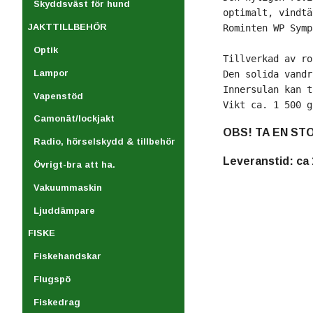
Skyddsväst för hund
optimalt, vindtä
JAKTTILLBEHÖR
Rominten WP Symp
Optik
Tillverkad av ro
Lampor
Den solida vandr
Innersulan kan t
Vapenstöd
Vikt ca. 1 500 g
Camonät/lockjakt
OBS! TA EN STO
Radio, hörselskydd & tillbehör
Leveranstid: ca 
Övrigt-bra att ha.
Vakuummaskin
Ljuddämpare
FISKE
Fiskehandskar
Flugspö
Fiskedrag