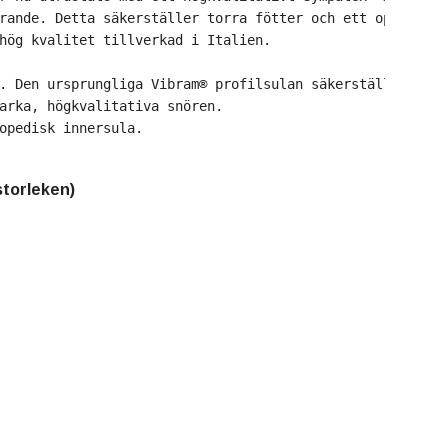
rande. Detta säkerställer torra fötter och ett optimalt 
hög kvalitet tillverkad i Italien. 
. Den ursprungliga Vibram® profilsulan säkerställer bra 
arka, högkvalitativa snören. 
opedisk innersula. 

torleken)