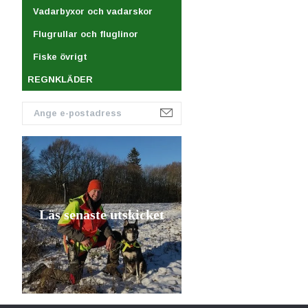
Vadarbyxor och vadarskor
Flugrullar och fluglinor
Fiske övrigt
REGNKLÄDER
Läs senaste utskicket