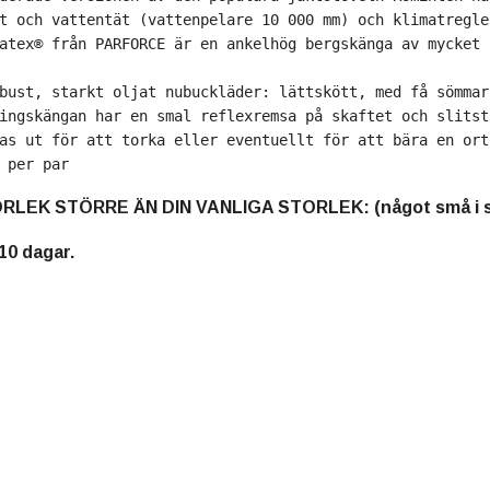
t och vattentät (vattenpelare 10 000 mm) och klimatregle
atex® från PARFORCE är en ankelhög bergskänga av mycket 
bust, starkt oljat nubuckläder: lättskött, med få sömmar
ingskängan har en smal reflexremsa på skaftet och slitst
as ut för att torka eller eventuellt för att bära en ort
 per par
RLEK STÖRRE ÄN DIN VANLIGA STORLEK: (något små i s
10 dagar.